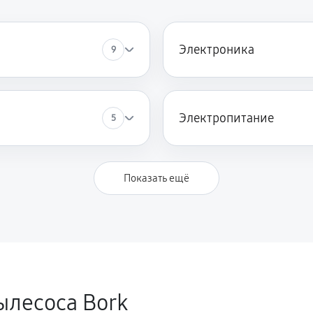
Электроника
9
Электропитание
5
Показать ещё
ылесоса Bork