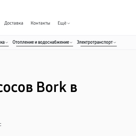
Гарантия д
Доставка
Контакты
Ещё
ика
Отопление и водоснабжение
Электротранспорт
осов Bork в
с