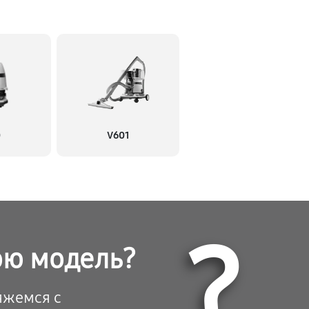
0
V601
?
ою модель?
вяжемся с