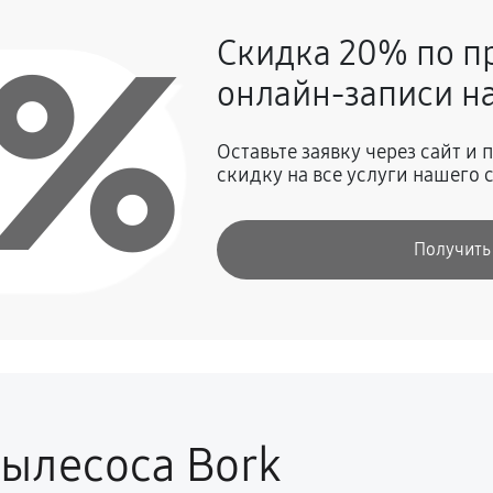
0%
Скидка 20% по п
1440 руб
онлайн-записи на
450 руб
Оставьте заявку через сайт и
скидку на все услуги нашего 
900 руб
Получить
зинок, креплений, кнопок)
1350 руб
сстановление)
1440 руб
инской платы
1440 руб
ылесоса Bork
450 руб