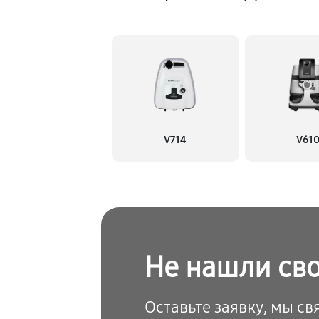
V714
V61
Не нашли св
Оставьте заявку, мы с